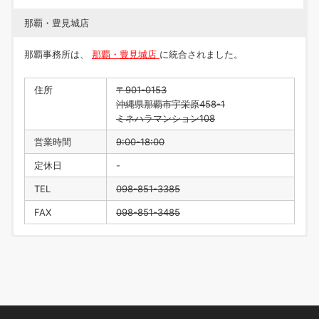
那覇・豊見城店
那覇事務所は、
那覇・豊見城店
に統合されました。
住所
〒901-0153
沖縄県那覇市宇栄原458-1
ミネハラマンション108
営業時間
9:00-18:00
定休日
-
TEL
098-851-3385
FAX
098-851-3485
住所
〒901-0223
沖縄県豊見城市翁長218
営業時間
9:00-18:00
定休日
水曜日・年末年始