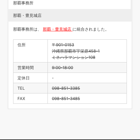
那覇事務所
那覇・豊見城店
那覇事務所は、
那覇・豊見城店
に統合されました。
住所
〒901-0153
沖縄県那覇市宇栄原458-1
ミネハラマンション108
営業時間
9:00-18:00
定休日
-
TEL
098-851-3385
FAX
098-851-3485
住所
〒901-0223
沖縄県豊見城市翁長218
営業時間
9:00-18:00