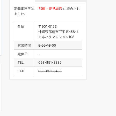
那覇事務所は、
那覇・豊見城店
に統合され
ました。
住所
〒901-0153
沖縄県那覇市宇栄原458-1
ミネハラマンション108
営業時間
9:00-18:00
定休日
-
TEL
098-851-3385
FAX
098-851-3485
住所
〒901-0223
沖縄県豊見城市翁長218
営業時間
9:00-18:00
定休日
水曜日・年末年始
TEL
098-996-1916