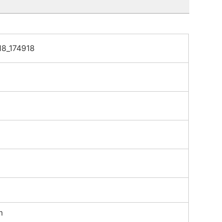
8_174918
m