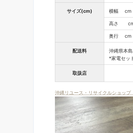
サイズ(cm)
横幅 cm
高さ c
奥行 cm
配送料
沖縄県本島
*家電セッ
取扱店
沖縄リユース・リサイクルショップ