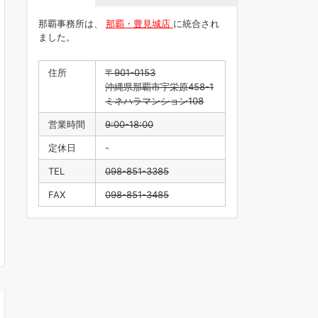
那覇事務所は、
那覇・豊見城店
に統合され
ました。
住所
〒901-0153
沖縄県那覇市宇栄原458-1
ミネハラマンション108
営業時間
9:00-18:00
定休日
-
TEL
098-851-3385
FAX
098-851-3485
住所
〒901-0223
沖縄県豊見城市翁長218
営業時間
9:00-18:00
定休日
水曜日・年末年始
TEL
098-996-1916