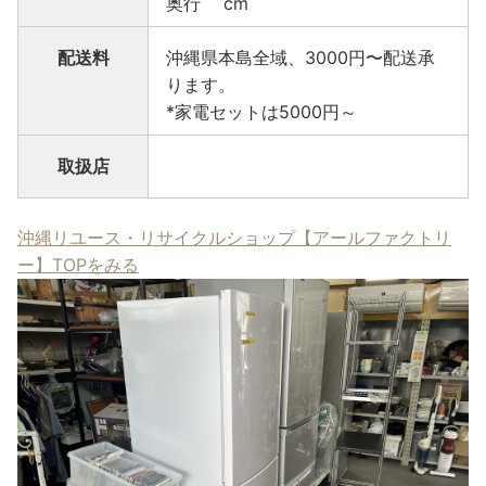
奥行 cm
配送料
沖縄県本島全域、3000円〜配送承
ります。
*家電セットは5000円～
取扱店
沖縄リユース・リサイクルショップ【アールファクトリ
ー】TOPをみる