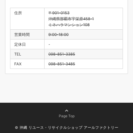
住所
〒901-0153
沖縄県那覇市宇栄原458-1
ミネハラマンション108
営業時間
9:00-18:00
定休日
-
TEL
098-851-3385
FAX
098-851-3485
住所
〒901-0223
沖縄県豊見城市翁長218
営業時間
9:00-18:00
定休日
水曜日・年末年始
TEL
098-996-1916
Page Top
FAX
098-996-1917
©
沖縄 リユース・リサイクルショップ アールファクトリー