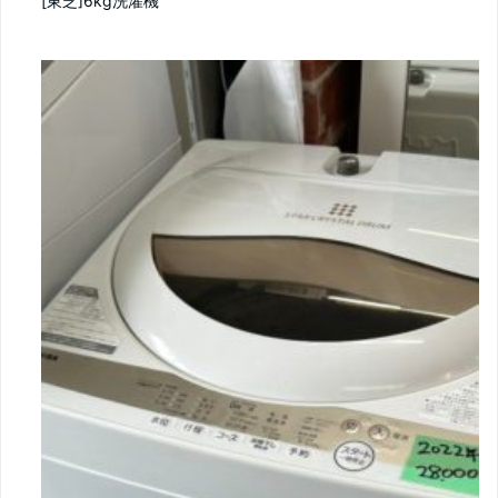
[東芝]6kg洗濯機