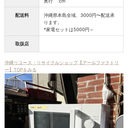
奥行 cm
配送料
沖縄県本島全域、3000円〜配送承
ります。
*家電セットは5000円～
取扱店
沖縄リユース・リサイクルショップ【アールファクトリ
ー】TOPをみる