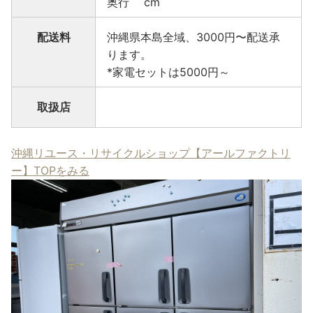
奥行 cm
配送料
沖縄県本島全域、3000円〜配送承
ります。
*家電セットは5000円～
取扱店
沖縄リユース・リサイクルショップ【アールファクトリ
ー】TOPをみる