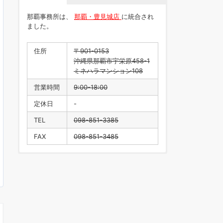
那覇事務所は、
那覇・豊見城店
に統合され
ました。
住所
〒901-0153
沖縄県那覇市宇栄原458-1
ミネハラマンション108
営業時間
9:00-18:00
定休日
-
TEL
098-851-3385
FAX
098-851-3485
住所
〒901-0223
沖縄県豊見城市翁長218
営業時間
9:00-18:00
定休日
水曜日・年末年始
TEL
098-996-1916