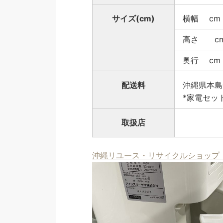
サイズ(cm)
横幅 cm
高さ c
奥行 cm
配送料
沖縄県本島
*家電セッ
取扱店
沖縄リユース・リサイクルショップ