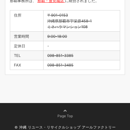
那覇事務所は、
那覇・豊見城店
に統合されました。
住所
〒901-0153
沖縄県那覇市宇栄原458-1
ミネハラマンション108
営業時間
9:00-18:00
定休日
-
TEL
098-851-3385
FAX
098-851-3485
住所
〒901-0223
沖縄県豊見城市翁長218
営業時間
9:00-18:00
定休日
水曜日・年末年始
TEL
098-996-1916
Page Top
FAX
098-996-1917
©
沖縄 リユース・リサイクルショップ アールファクトリー