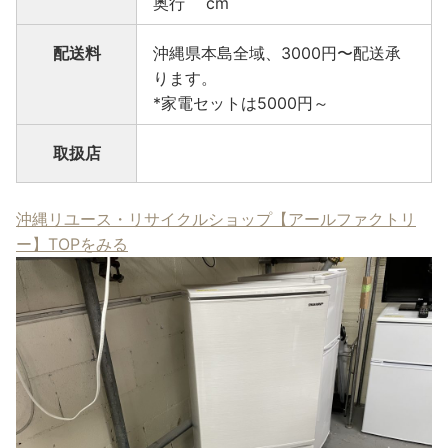
奥行 cm
配送料
沖縄県本島全域、3000円〜配送承
ります。
*家電セットは5000円～
取扱店
沖縄リユース・リサイクルショップ【アールファクトリ
ー】TOPをみる