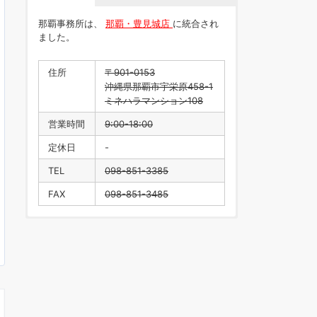
那覇事務所は、
那覇・豊見城店
に統合され
ました。
住所
〒901-0153
沖縄県那覇市宇栄原458-1
ミネハラマンション108
営業時間
9:00-18:00
定休日
-
TEL
098-851-3385
FAX
098-851-3485
住所
〒901-0223
沖縄県豊見城市翁長218
営業時間
9:00-18:00
定休日
水曜日・年末年始
TEL
098-996-1916