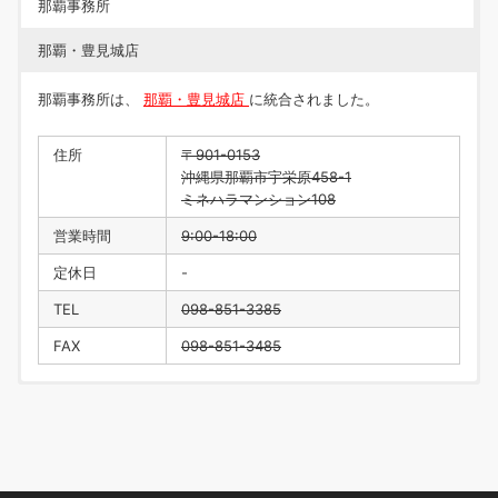
那覇事務所
那覇・豊見城店
那覇事務所は、
那覇・豊見城店
に統合されました。
住所
〒901-0153
沖縄県那覇市宇栄原458-1
ミネハラマンション108
営業時間
9:00-18:00
定休日
-
TEL
098-851-3385
FAX
098-851-3485
住所
〒901-0223
沖縄県豊見城市翁長218
営業時間
9:00-18:00
定休日
水曜日・年末年始