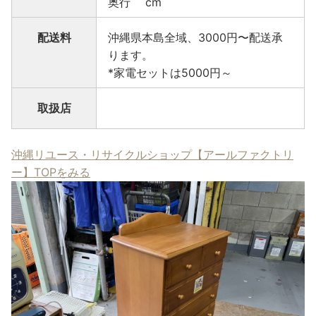
奥行 cm
配送料
沖縄県本島全域、3000円〜配送承
ります。
*家電セットは5000円～
取扱店
沖縄リユース・リサイクルショップ【アールファクトリ
ー】TOPをみる