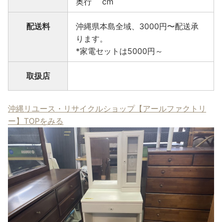
奥行 cm
配送料
沖縄県本島全域、3000円〜配送承
ります。
*家電セットは5000円～
取扱店
沖縄リユース・リサイクルショップ【アールファクトリ
ー】TOPをみる