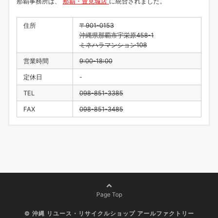
那覇事務所は、
那覇・豊見城店
に統合されました。
住所
〒901-0153
沖縄県那覇市宇栄原458-1
ミネハラマンション108
営業時間
9:00-18:00
定休日
-
TEL
098-851-3385
FAX
098-851-3485
住所
〒901-0223
沖縄県豊見城市翁長218
営業時間
9:00-18:00
定休日
水曜日・年末年始
TEL
098-996-1916
Page Top
FAX
098-996-1917
©
沖縄 リユース・リサイクルショップ アールファクトリー