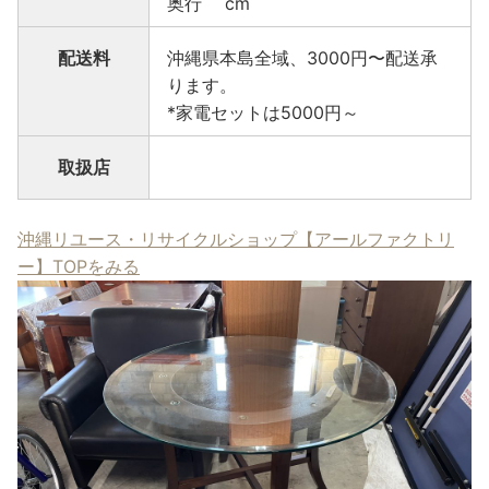
奥行 cm
配送料
沖縄県本島全域、3000円〜配送承
ります。
*家電セットは5000円～
取扱店
沖縄リユース・リサイクルショップ【アールファクトリ
ー】TOPをみる