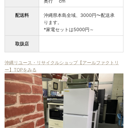
奥行 cm
配送料
沖縄県本島全域、3000円〜配送承
ります。
*家電セットは5000円～
取扱店
沖縄リユース・リサイクルショップ【アールファクトリ
ー】TOPをみる