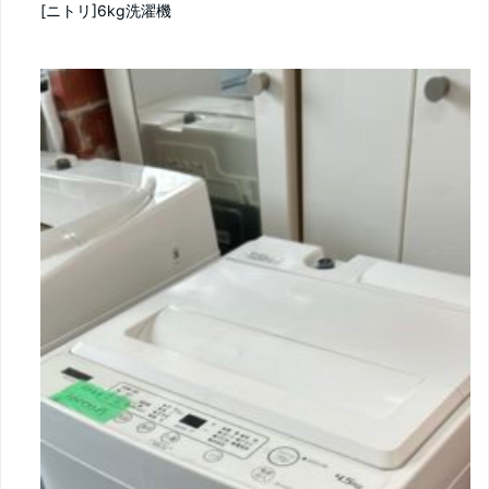
[ニトリ]6kg洗濯機