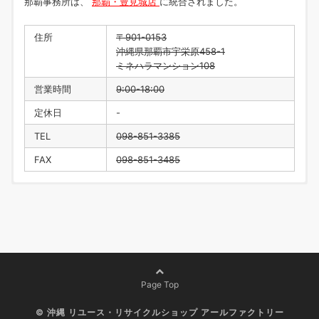
那覇事務所は、
那覇・豊見城店
に統合されました。
住所
〒901-0153
沖縄県那覇市宇栄原458-1
ミネハラマンション108
営業時間
9:00-18:00
定休日
-
TEL
098-851-3385
FAX
098-851-3485
住所
〒901-0223
沖縄県豊見城市翁長218
営業時間
9:00-18:00
定休日
水曜日・年末年始
TEL
098-996-1916
Page Top
FAX
098-996-1917
©
沖縄 リユース・リサイクルショップ アールファクトリー