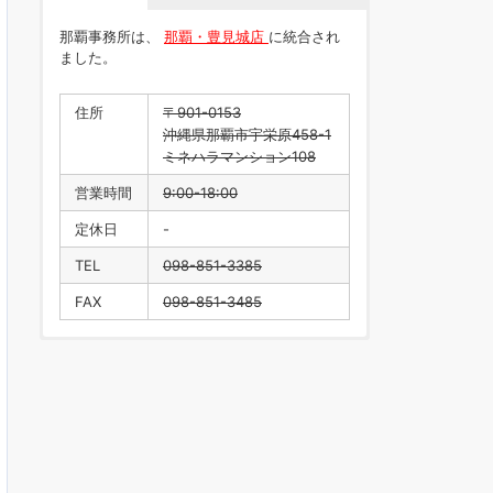
那覇事務所は、
那覇・豊見城店
に統合され
ました。
住所
〒901-0153
沖縄県那覇市宇栄原458-1
ミネハラマンション108
営業時間
9:00-18:00
定休日
-
TEL
098-851-3385
FAX
098-851-3485
住所
〒901-0223
沖縄県豊見城市翁長218
営業時間
9:00-18:00
定休日
水曜日・年末年始
TEL
098-996-1916