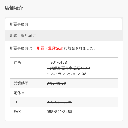
店舗紹介
那覇事務所
那覇・豊見城店
那覇事務所は、
那覇・豊見城店
に統合されました。
住所
〒901-0153
沖縄県那覇市宇栄原458-1
ミネハラマンション108
営業時間
9:00-18:00
定休日
-
TEL
098-851-3385
FAX
098-851-3485
住所
〒901-0223