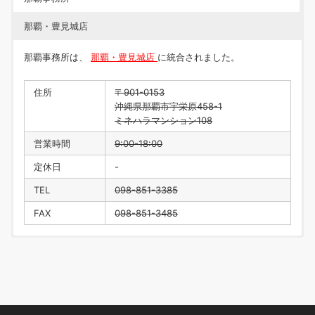
那覇・豊見城店
那覇事務所は、
那覇・豊見城店
に統合されました。
住所
〒901-0153
沖縄県那覇市宇栄原458-1
ミネハラマンション108
営業時間
9:00-18:00
定休日
-
TEL
098-851-3385
FAX
098-851-3485
住所
〒901-0223
沖縄県豊見城市翁長218
営業時間
9:00-18:00
定休日
水曜日・年末年始