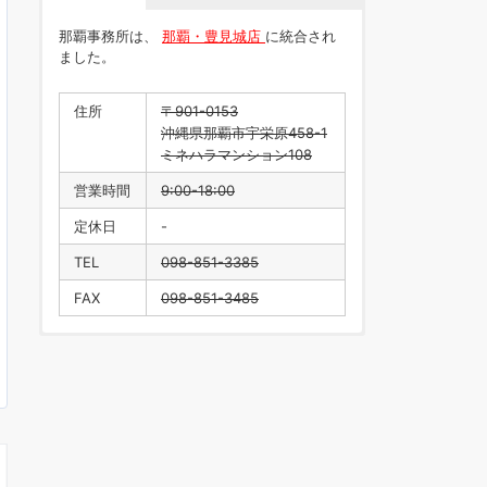
那覇事務所は、
那覇・豊見城店
に統合され
ました。
住所
〒901-0153
沖縄県那覇市宇栄原458-1
ミネハラマンション108
営業時間
9:00-18:00
定休日
-
TEL
098-851-3385
FAX
098-851-3485
住所
〒901-0223
沖縄県豊見城市翁長218
営業時間
9:00-18:00
定休日
水曜日・年末年始
TEL
098-996-1916