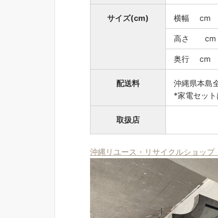
サイズ(cm)
横幅 cm
高さ cm
奥行 cm
配送料
沖縄県本島全
*家電セット
取扱店
沖縄リユース・リサイクルショップ