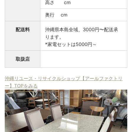
高さ cm
奥行 cm
配送料
沖縄県本島全域、3000円〜配送承
ります。
*家電セットは5000円～
取扱店
沖縄リユース・リサイクルショップ【アールファクトリ
ー】TOPをみる