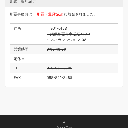
那覇・豊見城店
那覇事務所は、
那覇・豊見城店
に統合されました。
住所
〒901-0153
沖縄県那覇市宇栄原458-1
ミネハラマンション108
営業時間
9:00-18:00
定休日
-
TEL
098-851-3385
FAX
098-851-3485
住所
〒901-0223
沖縄県豊見城市翁長218
営業時間
9:00-18:00
定休日
水曜日・年末年始
TEL
098-996-1916
Page Top