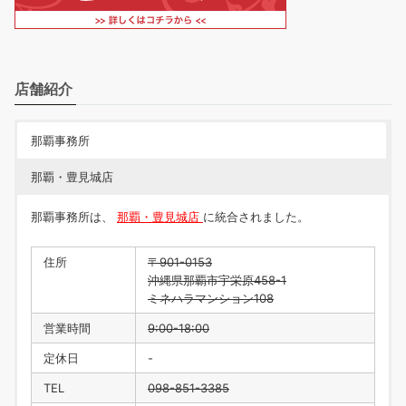
店舗紹介
那覇事務所
那覇・豊見城店
那覇事務所は、
那覇・豊見城店
に統合されました。
住所
〒901-0153
沖縄県那覇市宇栄原458-1
ミネハラマンション108
営業時間
9:00-18:00
定休日
-
TEL
098-851-3385