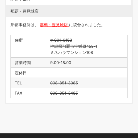
那覇・豊見城店
那覇事務所は、
那覇・豊見城店
に統合されました。
住所
〒901-0153
沖縄県那覇市宇栄原458-1
ミネハラマンション108
営業時間
9:00-18:00
定休日
-
TEL
098-851-3385
FAX
098-851-3485
住所
〒901-0223
沖縄県豊見城市翁長218
営業時間
9:00-18:00
定休日
水曜日・年末年始