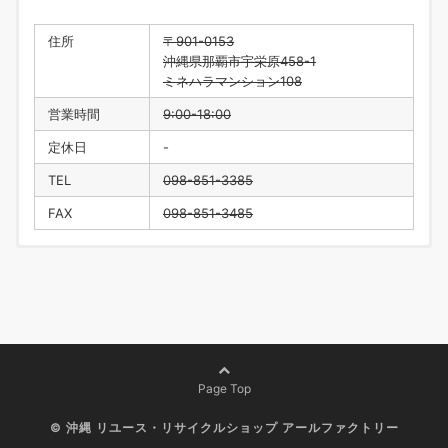
住所
〒901-0153
沖縄県那覇市宇栄原458-1
ミネハラマンション108
営業時間
9:00-18:00
定休日
-
TEL
098-851-3385
FAX
098-851-3485
住所
〒901-0223
沖縄県豊見城市翁長218
営業時間
9:00-18:00
定休日
水曜日・年末年始
TEL
098-996-1916
Page Top
FAX
098-996-1917
©
沖縄 リユース・リサイクルショップ アールファクトリー