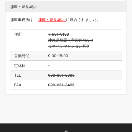
那覇・豊見城店
那覇事務所は、
那覇・豊見城店
に統合されました。
住所
〒901-0153
沖縄県那覇市宇栄原458-1
ミネハラマンション108
営業時間
9:00-18:00
定休日
-
TEL
098-851-3385
FAX
098-851-3485
住所
〒901-0223
沖縄県豊見城市翁長218
営業時間
9:00-18:00
定休日
水曜日・年末年始