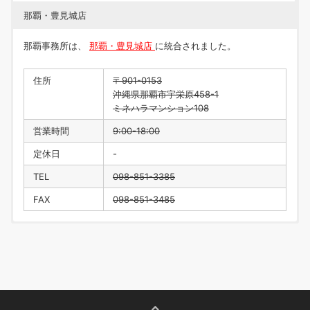
那覇・豊見城店
那覇事務所は、
那覇・豊見城店
に統合されました。
住所
〒901-0153
沖縄県那覇市宇栄原458-1
ミネハラマンション108
営業時間
9:00-18:00
定休日
-
TEL
098-851-3385
FAX
098-851-3485
住所
〒901-0223
沖縄県豊見城市翁長218
営業時間
9:00-18:00
定休日
水曜日・年末年始