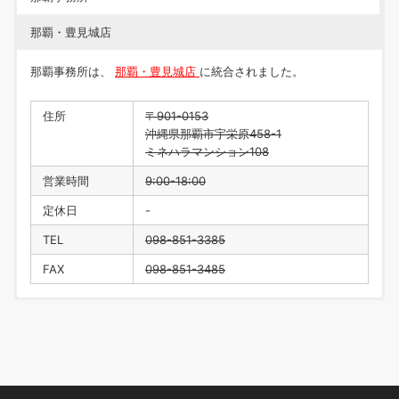
那覇・豊見城店
那覇事務所は、
那覇・豊見城店
に統合されました。
住所
〒901-0153
沖縄県那覇市宇栄原458-1
ミネハラマンション108
営業時間
9:00-18:00
定休日
-
TEL
098-851-3385
FAX
098-851-3485
住所
〒901-0223
沖縄県豊見城市翁長218
営業時間
9:00-18:00
定休日
水曜日・年末年始