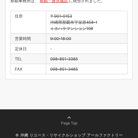
那覇事務所は、
那覇・豊見城店
に統合されました。
住所
〒901-0153
沖縄県那覇市宇栄原458-1
ミネハラマンション108
営業時間
9:00-18:00
定休日
-
TEL
098-851-3385
FAX
098-851-3485
住所
〒901-0223
沖縄県豊見城市翁長218
営業時間
9:00-18:00
定休日
水曜日・年末年始
TEL
098-996-1916
Page Top
FAX
098-996-1917
©
沖縄 リユース・リサイクルショップ アールファクトリー