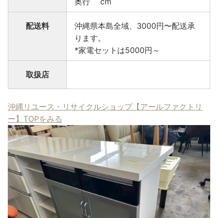
奥行 cm
配送料
沖縄県本島全域、3000円〜配送承
ります。
*家電セットは5000円～
取扱店
沖縄リユース・リサイクルショップ【アールファクトリ
ー】TOPをみる