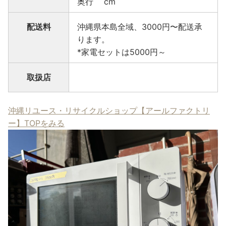
奥行 cm
配送料
沖縄県本島全域、3000円〜配送承
ります。
*家電セットは5000円～
取扱店
沖縄リユース・リサイクルショップ【アールファクトリ
ー】TOPをみる