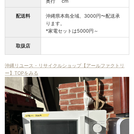
奥行 cm
配送料
沖縄県本島全域、3000円〜配送承
ります。
*家電セットは5000円～
取扱店
沖縄リユース・リサイクルショップ【アールファクトリ
ー】TOPをみる