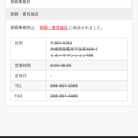
那覇事務所
那覇・豊見城店
那覇事務所は、
那覇・豊見城店
に統合されました。
住所
〒901-0153
沖縄県那覇市宇栄原458-1
ミネハラマンション108
営業時間
9:00-18:00
定休日
-
TEL
098-851-3385
FAX
098-851-3485
住所
〒901-0223
沖縄県豊見城市翁長218
営業時間
9:00-18:00
定休日
水曜日・年末年始