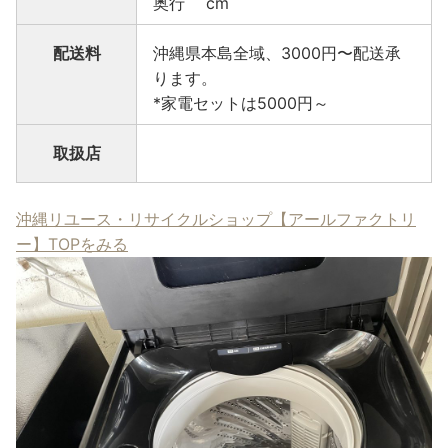
奥行 cm
配送料
沖縄県本島全域、3000円〜配送承
ります。
*家電セットは5000円～
取扱店
沖縄リユース・リサイクルショップ【アールファクトリ
ー】TOPをみる